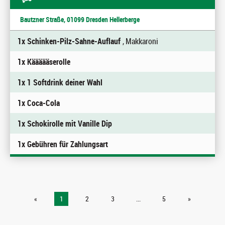
Bautzner Straße, 01099 Dresden Hellerberge
1x Schinken-Pilz-Sahne-Auflauf
, Makkaroni
1x Käääääserolle
1x 1 Softdrink deiner Wahl
1x Coca-Cola
1x Schokirolle mit Vanille Dip
1x Gebühren für Zahlungsart
«
1
2
3
...
5
»