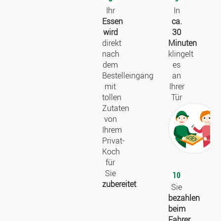
Ihr
In
Essen
ca.
wird
30
direkt
Minuten
nach
klingelt
dem
es
Bestelleingang
an
mit
Ihrer
tollen
Tür
Zutaten
von
Ihrem
Privat-
Koch
für
Sie
10
zubereitet
Sie
bezahlen
beim
Fahrer