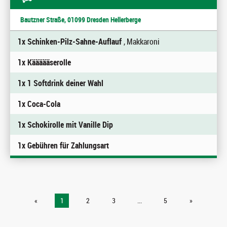
Bautzner Straße, 01099 Dresden Hellerberge
1x Schinken-Pilz-Sahne-Auflauf
, Makkaroni
1x Käääääserolle
1x 1 Softdrink deiner Wahl
1x Coca-Cola
1x Schokirolle mit Vanille Dip
1x Gebühren für Zahlungsart
«
1
2
3
...
5
»