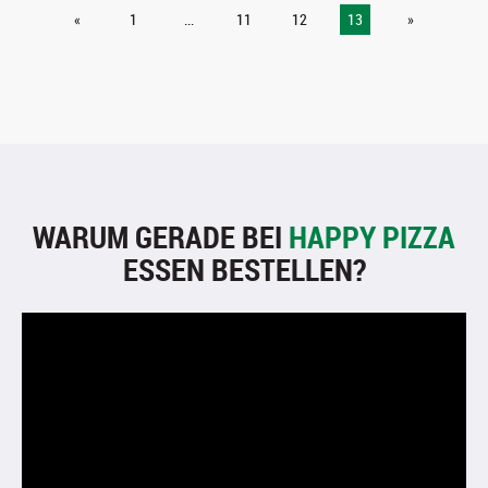
«
1
...
11
12
13
»
WARUM GERADE BEI
HAPPY PIZZA
ESSEN BESTELLEN?