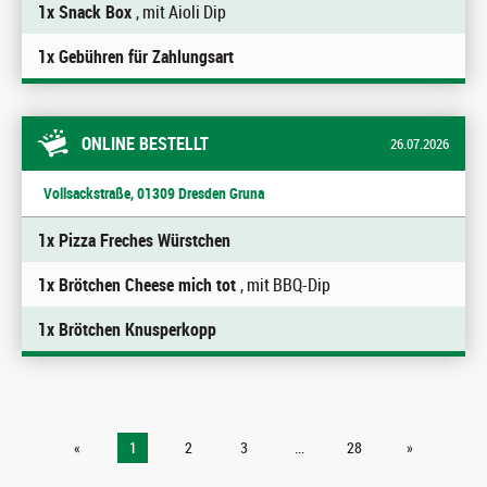
1x Snack Box
, mit Aioli Dip
1x Gebühren für Zahlungsart
ONLINE BESTELLT
26.07.2026
Vollsackstraße, 01309 Dresden Gruna
1x Pizza Freches Würstchen
1x Brötchen Cheese mich tot
, mit BBQ-Dip
1x Brötchen Knusperkopp
«
1
2
3
...
28
»