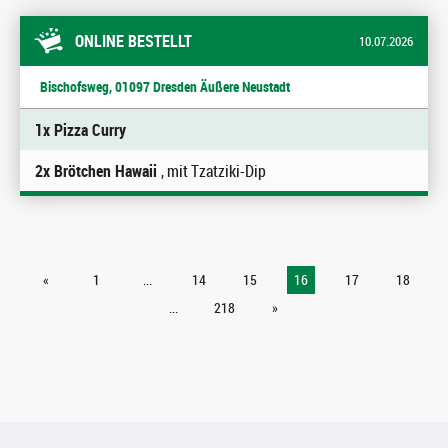
ONLINE BESTELLT
10.07.2026
Bischofsweg, 01097 Dresden Äußere Neustadt
1x Pizza Curry
2x Brötchen Hawaii
, mit Tzatziki-Dip
«
1
...
14
15
16
17
18
...
218
»