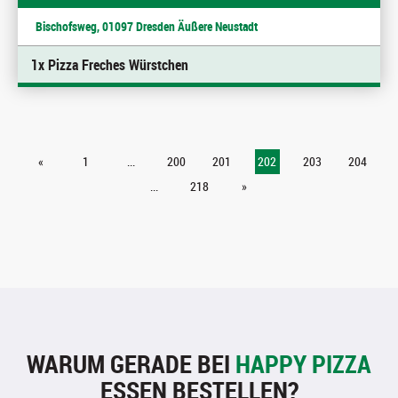
Bischofsweg, 01097 Dresden Äußere Neustadt
1x Pizza Freches Würstchen
«
1
...
200
201
202
203
204
...
218
»
WARUM GERADE BEI
HAPPY PIZZA
ESSEN BESTELLEN?