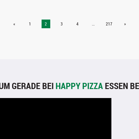
«
1
2
3
4
...
217
»
UM GERADE BEI
HAPPY PIZZA
ESSEN BE