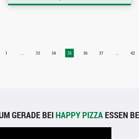
1
...
33
34
35
36
37
...
42
UM GERADE BEI
HAPPY PIZZA
ESSEN BE