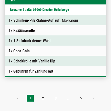
Bautzner Straße, 01099 Dresden Hellerberge
1x Schinken-Pilz-Sahne-Auflauf
, Makkaroni
1x Käääääserolle
1x 1 Softdrink deiner Wahl
1x Coca-Cola
1x Schokirolle mit Vanille Dip
1x Gebühren für Zahlungsart
«
1
2
3
...
5
»