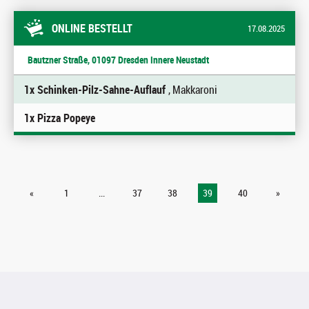
ONLINE BESTELLT
17.08.2025
Bautzner Straße, 01097 Dresden Innere Neustadt
1x Schinken-Pilz-Sahne-Auflauf
, Makkaroni
1x Pizza Popeye
«
1
...
37
38
39
40
»