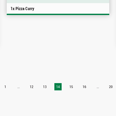
1x Pizza Curry
1
...
12
13
14
15
16
...
20