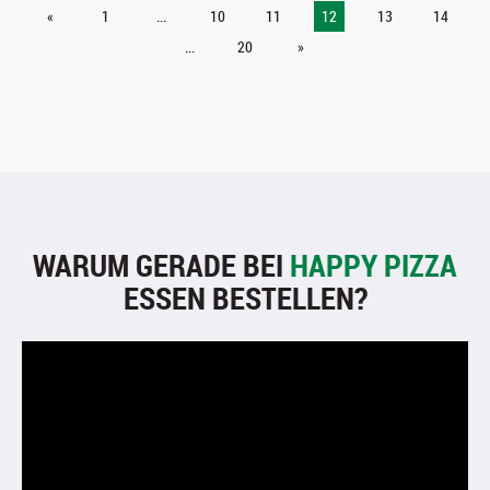
«
1
...
10
11
12
13
14
...
20
»
WARUM GERADE BEI
HAPPY PIZZA
ESSEN BESTELLEN?