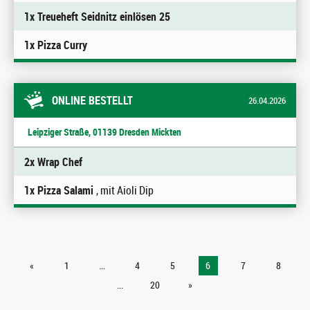
1x Treueheft Seidnitz einlösen 25
1x Pizza Curry
ONLINE BESTELLT
26.04.2026
Leipziger Straße, 01139 Dresden Mickten
2x Wrap Chef
1x Pizza Salami
, mit Aioli Dip
«
1
...
4
5
6
7
8
...
20
»