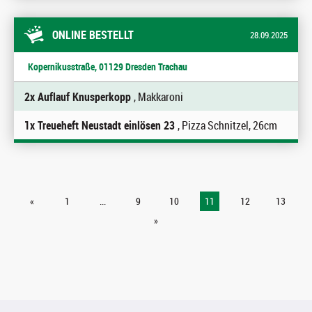
ONLINE BESTELLT
28.09.2025
Kopernikusstraße, 01129 Dresden Trachau
2x Auflauf Knusperkopp
, Makkaroni
1x Treueheft Neustadt einlösen 23
, Pizza Schnitzel, 26cm
«
1
...
9
10
11
12
13
»