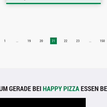
1
...
19
20
21
22
23
...
150
UM GERADE BEI
HAPPY PIZZA
ESSEN BE