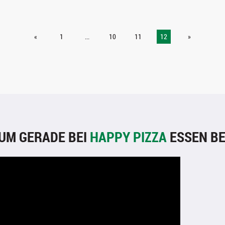
«
1
...
10
11
12
»
UM GERADE BEI
HAPPY PIZZA
ESSEN BE