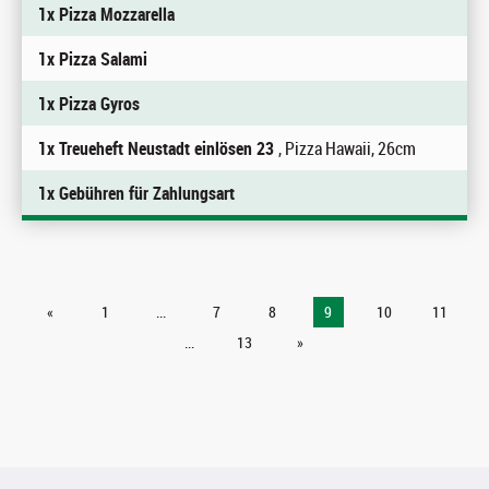
1x Pizza Mozzarella
1x Pizza Salami
1x Pizza Gyros
1x Treueheft Neustadt einlösen 23
, Pizza Hawaii, 26cm
1x Gebühren für Zahlungsart
«
1
...
7
8
9
10
11
...
13
»