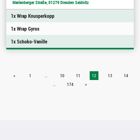
Marienberger Straße, 01279 Dresden Seidnitz
1x Wrap Knusperkopp
1x Wrap Gyros
1x Schoko-Vanille
«
1
...
10
11
12
13
14
...
174
»