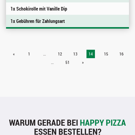
1x Schokirolle mit Vanille Dip
1x Gebühren für Zahlungsart
«
1
...
12
13
14
15
16
...
51
»
WARUM GERADE BEI
HAPPY PIZZA
ESSEN BESTELLEN?