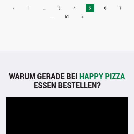
«
1
...
3
4
5
6
7
...
51
»
WARUM GERADE BEI
HAPPY PIZZA
ESSEN BESTELLEN?