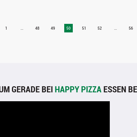
1
...
48
49
50
51
52
...
56
UM GERADE BEI
HAPPY PIZZA
ESSEN BE