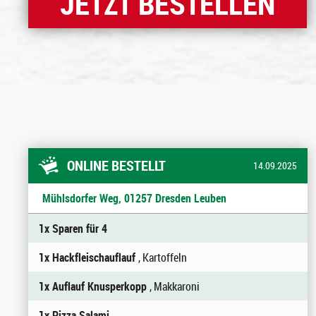
JETZT BESTELLEN
ONLINE BESTELLT
14.09.2025
Mühlsdorfer Weg, 01257 Dresden Leuben
1x Sparen für 4
1x Hackfleischauflauf
, Kartoffeln
1x Auflauf Knusperkopp
, Makkaroni
1x Pizza Salami