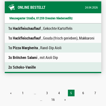
ONLINE BESTELLT
24.04.2026
Meusegaster Straße, 01259 Dresden Niedersedlitz
1x Hackfleischauflauf
, Gekochte Kartoffeln
1x Hackfleischauflauf
, Gouda (frisch gerieben), Makkaroni
1x Pizza Margherita
, Rand-Dip Aioli
3x Brötchen Salami
, mit Aioli Dip
2x Schoko-Vanille
«
1
...
3
4
5
6
7
...
16
»