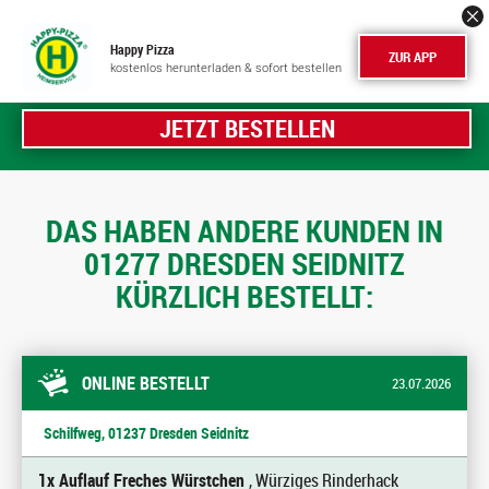
Happy Pizza
ZUR APP
kostenlos herunterladen & sofort bestellen
JETZT BESTELLEN
DAS HABEN ANDERE KUNDEN IN
01277 DRESDEN SEIDNITZ
KÜRZLICH BESTELLT:
ONLINE BESTELLT
23.07.2026
Schilfweg, 01237 Dresden Seidnitz
1x Auflauf Freches Würstchen
, Würziges Rinderhack