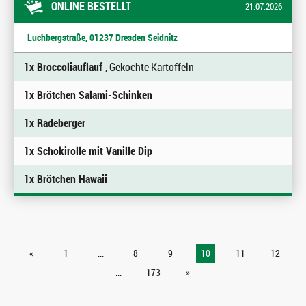
ONLINE BESTELLT
21.07.2026
Luchbergstraße, 01237 Dresden Seidnitz
1x Broccoliauflauf
, Gekochte Kartoffeln
1x Brötchen Salami-Schinken
1x Radeberger
1x Schokirolle mit Vanille Dip
1x Brötchen Hawaii
«
1
...
8
9
10
11
12
...
173
»