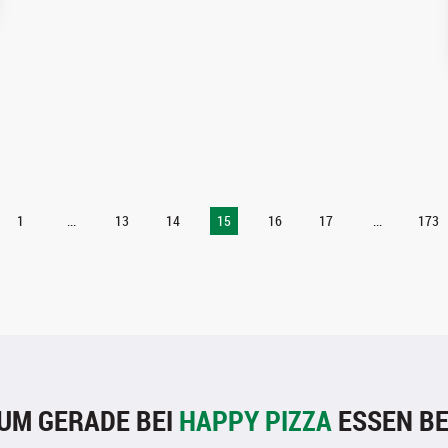
1
...
13
14
15
16
17
...
173
UM GERADE BEI
HAPPY PIZZA
ESSEN BE