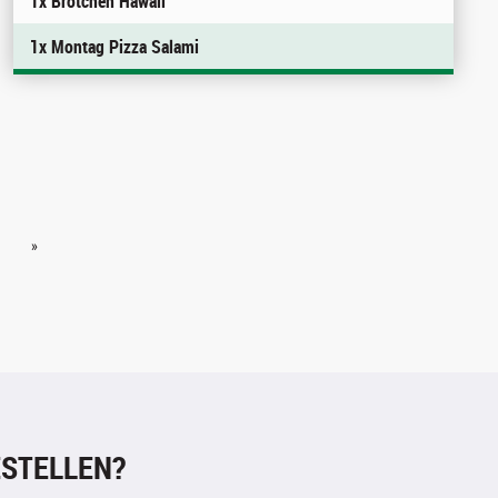
1x Brötchen Hawaii
1x Montag Pizza Salami
»
STELLEN?