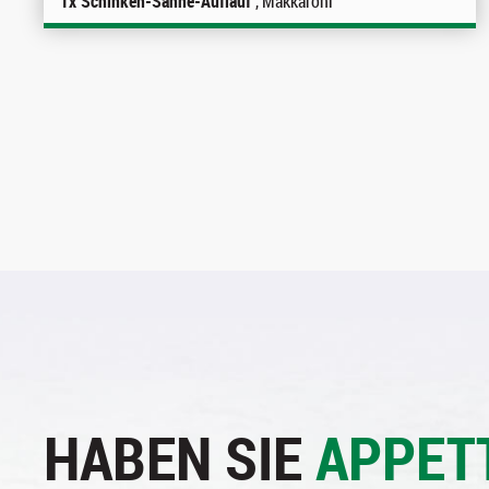
1x Schinken-Sahne-Auflauf
, Makkaroni
HABEN SIE
APPET