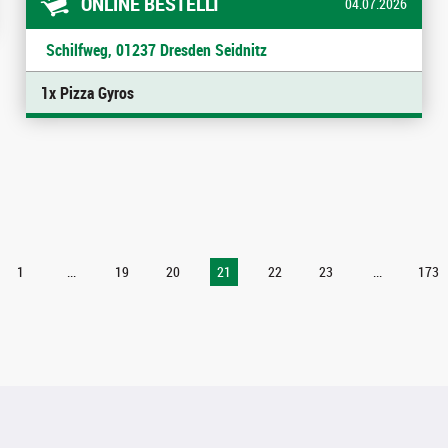
ONLINE BESTELLT
04.07.2026
Schilfweg, 01237 Dresden Seidnitz
1x Pizza Gyros
1
...
19
20
21
22
23
...
173