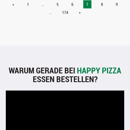
«
1
...
5
6
7
8
9
...
174
»
WARUM GERADE BEI
HAPPY PIZZA
ESSEN BESTELLEN?