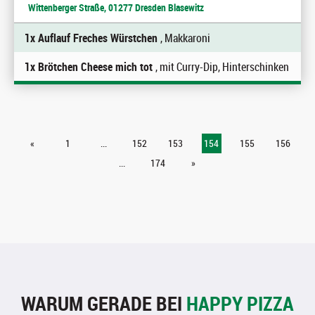
Wittenberger Straße, 01277 Dresden Blasewitz
1x Auflauf Freches Würstchen
, Makkaroni
1x Brötchen Cheese mich tot
, mit Curry-Dip, Hinterschinken
«
1
...
152
153
154
155
156
...
174
»
WARUM GERADE BEI
HAPPY PIZZA