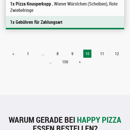
1x Pizza Knusperkopp
, Wiener Würstchen (Scheiben), Rote
Zwiebelringe
1x Gebühren für Zahlungsart
«
1
...
8
9
10
11
12
...
150
»
WARUM GERADE BEI
HAPPY PIZZA
ESSEN BESTELLEN?