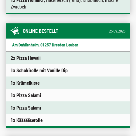
1x Pizza Holland
, Hackfleisch (Rind), Knoblauch, frische
Zwiebeln
ONLINE BESTELLT
25.09.2025
Am Dahlienheim, 01257 Dresden Leuben
2x Pizza Hawaii
1x Schokirolle mit Vanille Dip
1x Krümelkiste
1x Pizza Salami
1x Pizza Salami
1x Käääääserolle