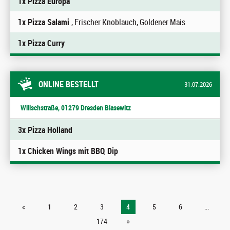
1x Pizza Europa
1x Pizza Salami
, Frischer Knoblauch, Goldener Mais
1x Pizza Curry
ONLINE BESTELLT
31.07.2026
Wilischstraße, 01279 Dresden Blasewitz
3x Pizza Holland
1x Chicken Wings mit BBQ Dip
«
1
2
3
4
5
6
...
174
»