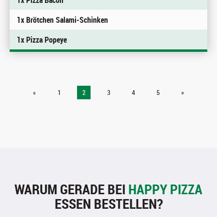
1x Pizza Bacon
1x Brötchen Salami-Schinken
1x Pizza Popeye
«
1
2
3
4
5
»
WARUM GERADE BEI
HAPPY PIZZA
ESSEN BESTELLEN?