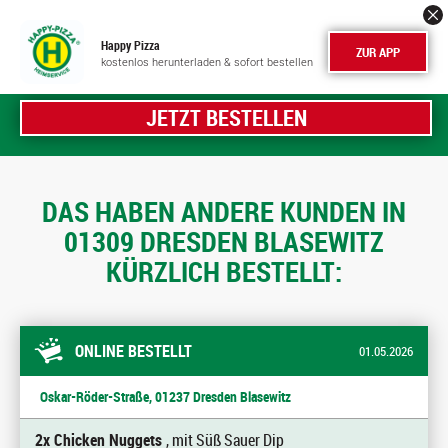
Happy Pizza
ZUR APP
kostenlos herunterladen & sofort bestellen
JETZT BESTELLEN
DAS HABEN ANDERE KUNDEN IN
01309 DRESDEN BLASEWITZ
KÜRZLICH BESTELLT:
ONLINE BESTELLT
01.05.2026
Oskar-Röder-Straße, 01237 Dresden Blasewitz
2x Chicken Nuggets
, mit Süß Sauer Dip