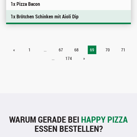
1x Pizza Bacon
1x Brötchen Schinken mit Aioli Dip
«
1
...
67
68
69
70
71
...
174
»
WARUM GERADE BEI
HAPPY PIZZA
ESSEN BESTELLEN?