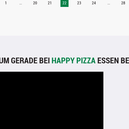
1
...
20
21
22
23
24
...
28
UM GERADE BEI
HAPPY PIZZA
ESSEN BE