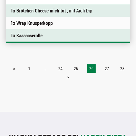
1x Brötchen Cheese mich tot
, mit Aioli Dip
1x Wrap Knusperkopp
1x Käääääserolle
«
1
...
24
25
26
27
28
»