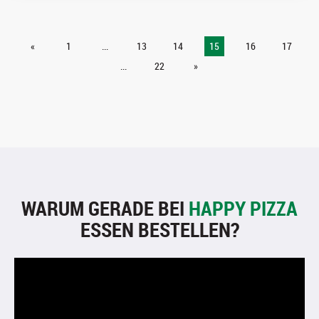
«
1
...
13
14
15
16
17
...
22
»
WARUM GERADE BEI
HAPPY PIZZA
ESSEN BESTELLEN?