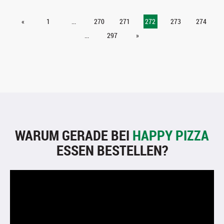
«
1
...
270
271
272
273
274
...
297
»
WARUM GERADE BEI
HAPPY PIZZA
ESSEN BESTELLEN?