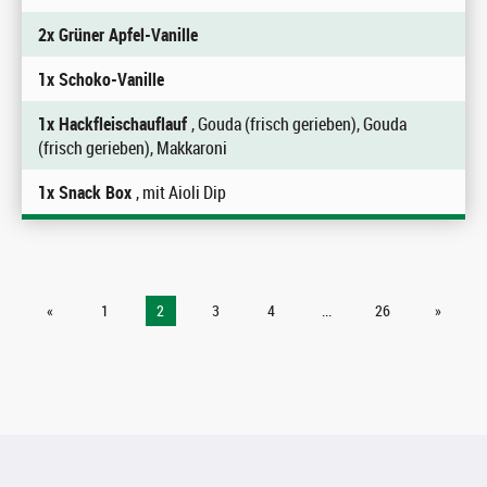
2x Grüner Apfel-Vanille
1x Schoko-Vanille
1x Hackfleischauflauf
, Gouda (frisch gerieben), Gouda
(frisch gerieben), Makkaroni
1x Snack Box
, mit Aioli Dip
«
1
2
3
4
...
26
»