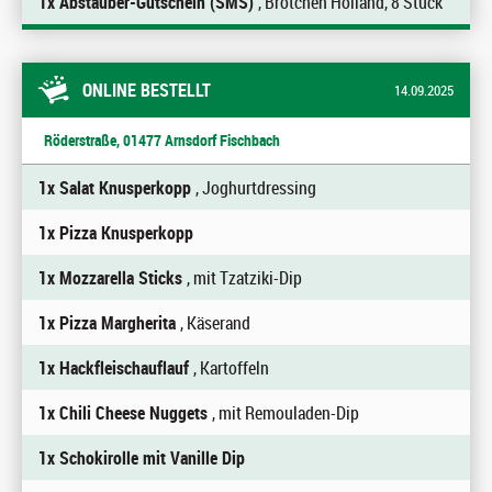
1x Abstauber-Gutschein (SMS)
, Brötchen Holland, 8 Stück
ONLINE BESTELLT
14.09.2025
Röderstraße, 01477 Arnsdorf Fischbach
1x Salat Knusperkopp
, Joghurtdressing
1x Pizza Knusperkopp
1x Mozzarella Sticks
, mit Tzatziki-Dip
1x Pizza Margherita
, Käserand
1x Hackfleischauflauf
, Kartoffeln
1x Chili Cheese Nuggets
, mit Remouladen-Dip
1x Schokirolle mit Vanille Dip