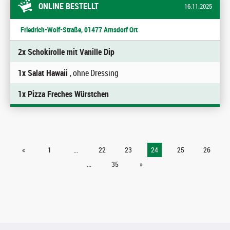
ONLINE BESTELLT
16.11.2025
Friedrich-Wolf-Straße, 01477 Arnsdorf Ort
2x Schokirolle mit Vanille Dip
1x Salat Hawaii
, ohne Dressing
1x Pizza Freches Würstchen
«
1
...
22
23
24
25
26
...
35
»