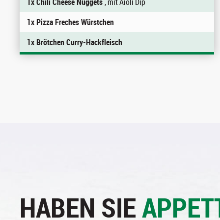
1x Chili Cheese Nuggets
, mit Aioli Dip
1x Pizza Freches Würstchen
1x Brötchen Curry-Hackfleisch
HABEN SIE
APPET