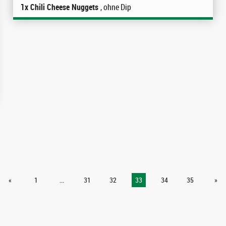
1x Chili Cheese Nuggets
, ohne Dip
«
1
...
31
32
33
34
35
»