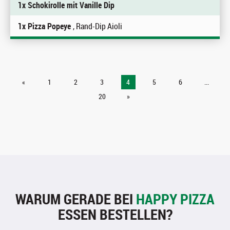
1x Schokirolle mit Vanille Dip
1x Pizza Popeye
, Rand-Dip Aioli
«
1
2
3
4
5
6
...
20
»
WARUM GERADE BEI
HAPPY PIZZA
ESSEN BESTELLEN?