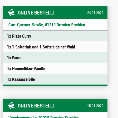
ONLINE BESTELLT
24.01.2026
Curt-Querner-Straße, 01219 Dresden Strehlen
1x Pizza Curry
1x 1 Softdrink und 1 Softeis deiner Wahl
1x Fanta
1x Himmelblau-Vanille
1x Käääääserolle
ONLINE BESTELLT
15.01.2026
Vogelsteinstraße, 01219 Dresden Strehlen