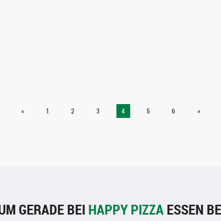
«
1
2
3
4
5
6
»
UM GERADE BEI
HAPPY PIZZA
ESSEN BE