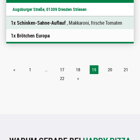
Augsburger Straße, 01309 Dresden Striesen
1x Schinken-Sahne-Auflauf
, Makkaroni, frische Tomaten
1x Brötchen Europa
«
1
...
17
18
19
20
21
22
»