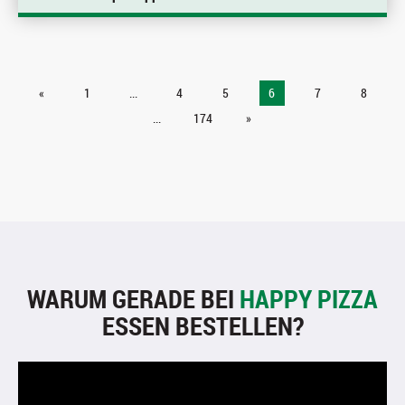
«
1
...
4
5
6
7
8
...
174
»
WARUM GERADE BEI
HAPPY PIZZA
ESSEN BESTELLEN?