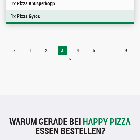
1x Pizza Knusperkopp
1x Pizza Gyros
«
1
2
3
4
5
...
9
»
WARUM GERADE BEI
HAPPY PIZZA
ESSEN BESTELLEN?